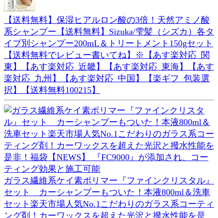
【送料無料】保湿ヒアルロン酸の3倍！天然アミノ酸
系シャンプー【送料無料】Sizuka/雫髪（シズカ）各タ
イプ別シャンプー200mL＆トリートメント150gセット
【送料無料でレビュー書いてね】※【あす楽対応_関
東】【あす楽対応_近畿】【あす楽対応_東海】【あす
楽対応_九州】【あす楽対応_中国】【楽ギフ_包装選
択】【送料無料100215】
ガラス繊維系ケイ素ポリマー『ファインクリスタル』
セット カーシャンプーもついた！本液800ml＆洗車
セット楽天市場人気No.1こだわりのガラス系コーティ
ング剤！カーワックスを超えた光沢と撥水性能を是