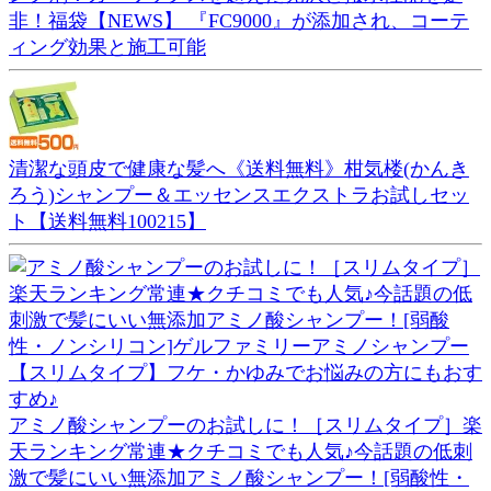
非！福袋【NEWS】 『FC9000』が添加され、コーテ
ィング効果と施工可能
清潔な頭皮で健康な髪へ《送料無料》柑気楼(かんき
ろう)シャンプー＆エッセンスエクストラお試しセッ
ト【送料無料100215】
アミノ酸シャンプーのお試しに！［スリムタイプ］楽
天ランキング常連★クチコミでも人気♪今話題の低刺
激で髪にいい無添加アミノ酸シャンプー！[弱酸性・