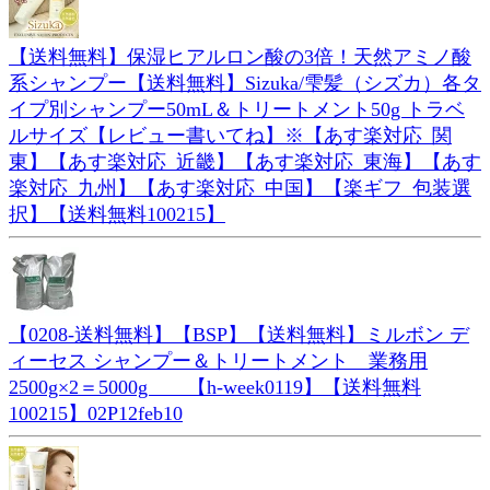
【送料無料】保湿ヒアルロン酸の3倍！天然アミノ酸
系シャンプー【送料無料】Sizuka/雫髪（シズカ）各タ
イプ別シャンプー50mL＆トリートメント50g トラベ
ルサイズ【レビュー書いてね】※【あす楽対応_関
東】【あす楽対応_近畿】【あす楽対応_東海】【あす
楽対応_九州】【あす楽対応_中国】【楽ギフ_包装選
択】【送料無料100215】
【0208-送料無料】【BSP】【送料無料】ミルボン デ
ィーセス シャンプー＆トリートメント 業務用
2500g×2＝5000g 【h-week0119】【送料無料
100215】02P12feb10