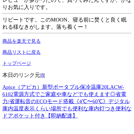
レビューが多かったので、買ってみたんですが、かな
りお気に入りです。
リピートです。このMOON、寝る前に焚くと良く眠
れる様なきがします。落ち着くー！
商品を楽天で見る
商品リストに戻る
トップページ
本日のリンク元|
8
|
Apice（アピカ）新型ポータブル保冷温庫20LACW-
6102電源方式でご家庭や車などでも使えます◎省電
力/省運転音のECOモード搭載《4℃〜60℃》デジタル
庫内温度表示くらい場所でも便利な庫内灯つき便利な
ドアポケット付き【即納配達】