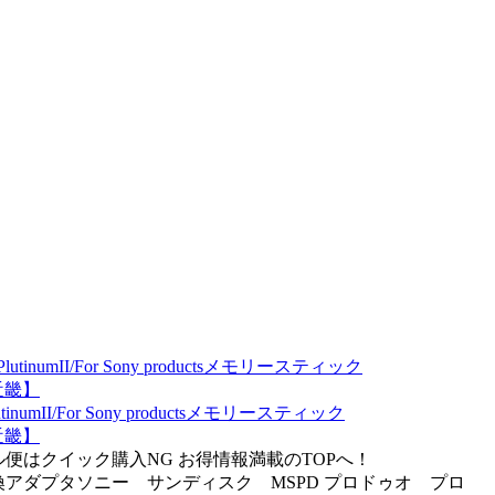
For Sony productsメモリースティック
近畿】
）メール便はクイック購入NG お得情報満載のTOPへ！
PRODuo変換アダプタソニー サンディスク MSPD プロドゥオ プロ