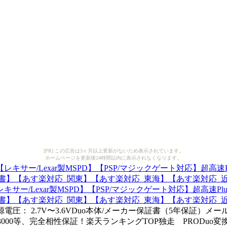
[PR] この広告は3ヶ月以上更新がないため表示されています。
ホームページを更新後24時間以内に表示されなくなります。
xar製MSPD】【PSP/マジックゲート対応】超高速PlutinumII/
のし宛書】【あす楽対応_関東】【あす楽対応_東海】【あす楽対応_
 電源電圧： 2.7V〜3.6VDuo本体/メーカー保証書（5年保証
PSP2000/PSP3000等、完全相性保証！楽天ランキングTOP独走 