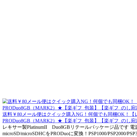
送料￥80メール便はクイック購入NG！何個でも同梱OK！【レキサー/Le
PRODuo8GB（MARK2）★【楽ギフ_包装】【楽ギフ_
レキサー製PlatinumII Duo8GBリテールパッケージ品です
microSD/microSDHCをPRODuoに変換！PSP1000/