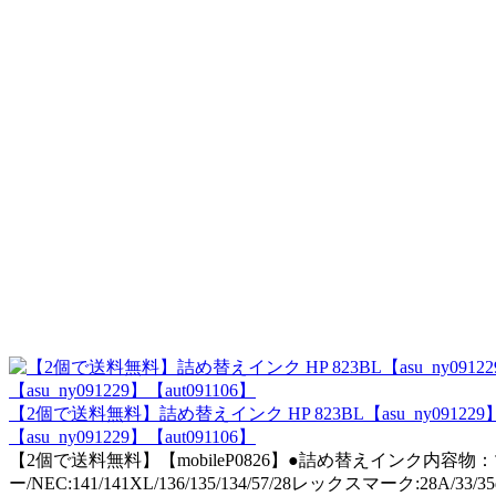
【2個で送料無料】詰め替えインク HP 823BL【asu_ny
【asu_ny091229】【aut091106】
【2個で送料無料】【mobileP0826】●詰め替えインク内容物：
ー/NEC:141/141XL/136/135/134/57/28レックスマーク: