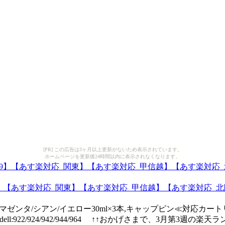
[PR] この広告は3ヶ月以上更新がないため表示されています。
ホームページを更新後24時間以内に表示されなくなります。
091229】【あす楽対応_関東】【あす楽対応_甲信越】【あす楽対
マゼンタ/シアン/イエロー30ml×3本,キャップピン≪対応カートリ
28A/33/35dell:922/924/942/944/964 ↑↑おかげさまで