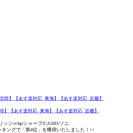
応_北陸】【あす楽対応_東海】【あす楽対応_近畿】
ッジ≫hp/シャープ/CASIO/ソニ
、3月第3週の楽天ランキングで「第4位」を獲得いたしました！↑↑