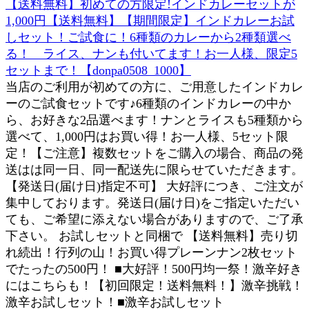
【送料無料】初めての方限定!インドカレーセットが
1,000円【送料無料】【期間限定】インドカレーお試
しセット！ご試食に！6種類のカレーから2種類選べ
る！ ライス、ナンも付いてます！お一人様、限定5
セットまで！【donpa0508_1000】
当店のご利用が初めての方に、ご用意したインドカレ
ーのご試食セットです♪6種類のインドカレーの中か
ら、お好きな2品選べます！ナンとライスも5種類から
選べて、1,000円はお買い得！お一人様、5セット限
定！【ご注意】複数セットをご購入の場合、商品の発
送はは同一日、同一配送先に限らせていただきます。
【発送日(届け日)指定不可】 大好評につき、ご注文が
集中しております。発送日(届け日)をご指定いただい
ても、ご希望に添えない場合がありますので、ご了承
下さい。 お試しセットと同梱で 【送料無料】売り切
れ続出！行列の山！お買い得プレーンナン2枚セット
でたったの500円！ ■大好評！500円均一祭！激辛好き
にはこちらも！【初回限定！送料無料！】激辛挑戦！
激辛お試しセット！■激辛お試しセット