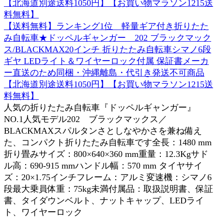
【送料無料】ランキング1位 軽量ギア付き折りたた
み自転車★ドッペルギャンガー 202 ブラックマック
ス/BLACKMAX20インチ 折りたたみ自転車シマノ6段
ギヤ LEDライト＆ワイヤーロック付属 保証書メーカ
ー直送のため同梱・沖縄離島・代引き発送不可商品
【北海道別途送料1050円】【お買い物マラソン1215送
料無料】
人気の折りたたみ自転車『ドッペルギャンガー』
NO.1人気モデル202 ブラックマックス／
BLACKMAXスパルタンさとしなやかさを兼ね備え
た、コンパクト折りたたみ自転車です全長：1480 mm
折り畳みサイズ：800×640×360 mm重量：12.3Kgサド
ル高：690-915 mmハンドル幅：570 mm タイヤサイ
ズ：20×1.75インチフレーム：アルミ変速機：シマノ6
段最大乗員体重：75kg未満付属品：取扱説明書、保証
書、タイダウンベルト、ナットキャップ、LEDライ
ト、ワイヤーロック